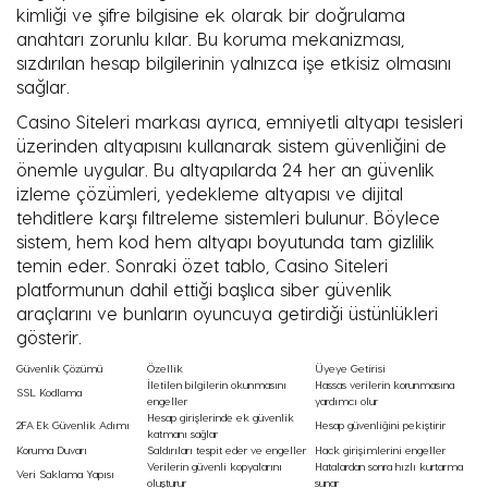
kimliği ve şifre bilgisine ek olarak bir doğrulama
anahtarı zorunlu kılar. Bu koruma mekanizması,
sızdırılan hesap bilgilerinin yalnızca işe etkisiz olmasını
sağlar.
Casino Siteleri markası ayrıca, emniyetli altyapı tesisleri
üzerinden altyapısını kullanarak sistem güvenliğini de
önemle uygular. Bu altyapılarda 24 her an güvenlik
izleme çözümleri, yedekleme altyapısı ve dijital
tehditlere karşı filtreleme sistemleri bulunur. Böylece
sistem, hem kod hem altyapı boyutunda tam gizlilik
temin eder. Sonraki özet tablo, Casino Siteleri
platformunun dahil ettiği başlıca siber güvenlik
araçlarını ve bunların oyuncuya getirdiği üstünlükleri
gösterir.
Güvenlik Çözümü
Özellik
Üyeye Getirisi
İletilen bilgilerin okunmasını
Hassas verilerin korunmasına
SSL Kodlama
engeller
yardımcı olur
Hesap girişlerinde ek güvenlik
2FA Ek Güvenlik Adımı
Hesap güvenliğini pekiştirir
katmanı sağlar
Koruma Duvarı
Saldırıları tespit eder ve engeller
Hack girişimlerini engeller
Verilerin güvenli kopyalarını
Hatalardan sonra hızlı kurtarma
Veri Saklama Yapısı
oluşturur
sunar