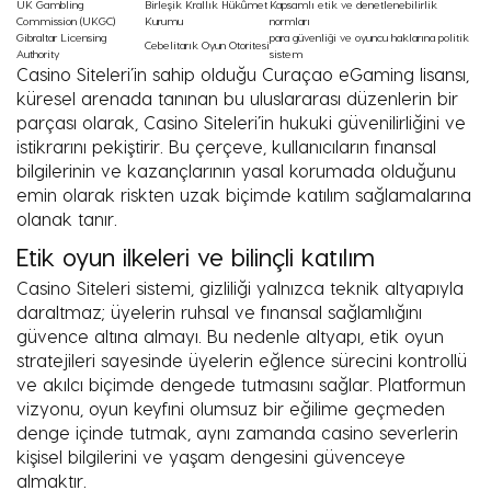
UK Gambling
Birleşik Krallık Hükûmet
Kapsamlı etik ve denetlenebilirlik
Commission (UKGC)
Kurumu
normları
Gibraltar Licensing
para güvenliği ve oyuncu haklarına politik
Cebelitarık Oyun Otoritesi
Authority
sistem
Casino Siteleri’in sahip olduğu Curaçao eGaming lisansı,
küresel arenada tanınan bu uluslararası düzenlerin bir
parçası olarak, Casino Siteleri’in hukuki güvenilirliğini ve
istikrarını pekiştirir. Bu çerçeve, kullanıcıların finansal
bilgilerinin ve kazançlarının yasal korumada olduğunu
emin olarak riskten uzak biçimde katılım sağlamalarına
olanak tanır.
Etik oyun ilkeleri ve bilinçli katılım
Casino Siteleri sistemi, gizliliği yalnızca teknik altyapıyla
daraltmaz; üyelerin ruhsal ve finansal sağlamlığını
güvence altına almayı. Bu nedenle altyapı, etik oyun
stratejileri sayesinde üyelerin eğlence sürecini kontrollü
ve akılcı biçimde dengede tutmasını sağlar. Platformun
vizyonu, oyun keyfini olumsuz bir eğilime geçmeden
denge içinde tutmak, aynı zamanda casino severlerin
kişisel bilgilerini ve yaşam dengesini güvenceye
almaktır.