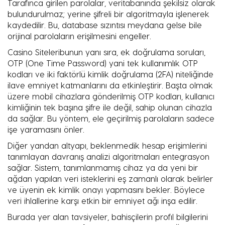
Tarafınca girilen parolalar, veritabanında şekilsiz olarak
bulundurulmaz; yerine şifreli bir algoritmayla işlenerek
kaydedilir. Bu, database sızıntısı meydana gelse bile
orijinal parolaların erişilmesini engeller.
Casino Siteleribunun yanı sıra, ek doğrulama soruları,
OTP (One Time Password) yani tek kullanımlık OTP
kodları ve iki faktörlü kimlik doğrulama (2FA) niteliğinde
ilave emniyet katmanlarını da etkinleştirir. Başta olmak
üzere mobil cihazlara gönderilmiş OTP kodları, kullanıcı
kimliğinin tek başına şifre ile değil, sahip olunan cihazla
da sağlar. Bu yöntem, ele geçirilmiş parolaların sadece
işe yaramasını önler.
Diğer yandan altyapı, beklenmedik hesap erişimlerini
tanımlayan davranış analizi algoritmaları entegrasyon
sağlar. Sistem, tanımlanmamış cihaz ya da yeni bir
ağdan yapılan veri isteklerini eş zamanlı olarak belirler
ve üyenin ek kimlik onayı yapmasını bekler. Böylece
veri ihlallerine karşı etkin bir emniyet ağı inşa edilir.
Burada yer alan tavsiyeler, bahisçilerin profil bilgilerini