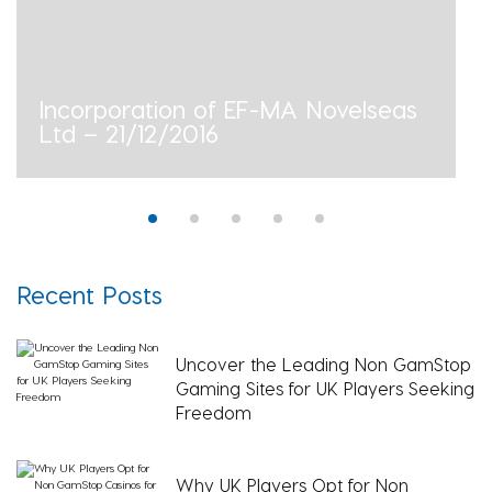
Incorporation of EF-MA Novelseas
Ltd – 21/12/2016
Recent Posts
Uncover the Leading Non GamStop
Gaming Sites for UK Players Seeking
Freedom
Why UK Players Opt for Non