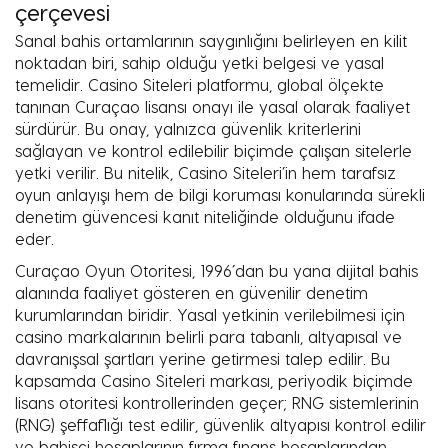
çerçevesi
Sanal bahis ortamlarının saygınlığını belirleyen en kilit
noktadan biri, sahip olduğu yetki belgesi ve yasal
temelidir. Casino Siteleri platformu, global ölçekte
tanınan Curaçao lisansı onayı ile yasal olarak faaliyet
sürdürür. Bu onay, yalnızca güvenlik kriterlerini
sağlayan ve kontrol edilebilir biçimde çalışan sitelerle
yetki verilir. Bu nitelik, Casino Siteleri’in hem tarafsız
oyun anlayışı hem de bilgi koruması konularında sürekli
denetim güvencesi kanıt niteliğinde olduğunu ifade
eder.
Curaçao Oyun Otoritesi, 1996’dan bu yana dijital bahis
alanında faaliyet gösteren en güvenilir denetim
kurumlarından biridir. Yasal yetkinin verilebilmesi için
casino markalarının belirli para tabanlı, altyapısal ve
davranışsal şartları yerine getirmesi talep edilir. Bu
kapsamda Casino Siteleri markası, periyodik biçimde
lisans otoritesi kontrollerinden geçer; RNG sistemlerinin
(RNG) şeffaflığı test edilir, güvenlik altyapısı kontrol edilir
ve bahisçi hesaplarının firma finans hesaplarından