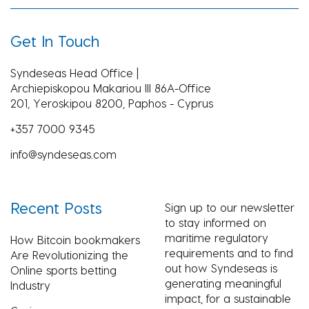
Get In Touch
Syndeseas Head Office |
Archiepiskopou Makariou III 86A-Office
201, Yeroskipou 8200, Paphos - Cyprus
+357 7000 9345
info@syndeseas.com
Recent Posts
Sign up to our newsletter
to stay informed on
maritime regulatory
How Bitcoin bookmakers
requirements and to find
Are Revolutionizing the
out how Syndeseas is
Online sports betting
generating meaningful
Industry
impact, for a sustainable