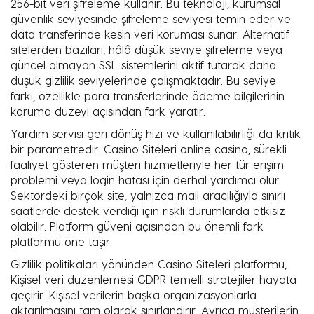
256-bit veri şifreleme kullanır. Bu teknoloji, kurumsal
güvenlik seviyesinde şifreleme seviyesi temin eder ve
data transferinde kesin veri koruması sunar. Alternatif
sitelerden bazıları, hâlâ düşük seviye şifreleme veya
güncel olmayan SSL sistemlerini aktif tutarak daha
düşük gizlilik seviyelerinde çalışmaktadır. Bu seviye
farkı, özellikle para transferlerinde ödeme bilgilerinin
koruma düzeyi açısından fark yaratır.
Yardım servisi geri dönüş hızı ve kullanılabilirliği da kritik
bir parametredir. Casino Siteleri online casino, sürekli
faaliyet gösteren müşteri hizmetleriyle her tür erişim
problemi veya login hatası için derhal yardımcı olur.
Sektördeki birçok site, yalnızca mail aracılığıyla sınırlı
saatlerde destek verdiği için riskli durumlarda etkisiz
olabilir. Platform güveni açısından bu önemli fark
platformu öne taşır.
Gizlilik politikaları yönünden Casino Siteleri platformu,
Kişisel veri düzenlemesi GDPR temelli stratejiler hayata
geçirir. Kişisel verilerin başka organizasyonlarla
aktarılmasını tam olarak sınırlandırır. Ayrıca müşterilerin