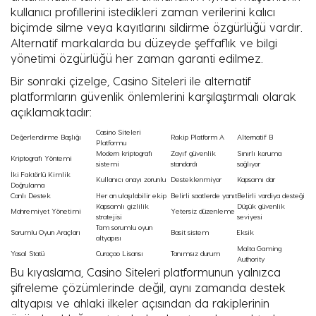
kullanıcı profillerini istedikleri zaman verilerini kalıcı
biçimde silme veya kayıtlarını sildirme özgürlüğü vardır.
Alternatif markalarda bu düzeyde şeffaflık ve bilgi
yönetimi özgürlüğü her zaman garanti edilmez.
Bir sonraki çizelge, Casino Siteleri ile alternatif
platformların güvenlik önlemlerini karşılaştırmalı olarak
açıklamaktadır:
Casino Siteleri
Değerlendirme Başlığı
Rakip Platform A
Alternatif B
Platformu
Modern kriptografi
Zayıf güvenlik
Sınırlı koruma
Kriptografi Yöntemi
sistemi
standardı
sağlıyor
İki Faktörlü Kimlik
Kullanıcı onayı zorunlu
Desteklenmiyor
Kapsamı dar
Doğrulama
Canlı Destek
Her an ulaşılabilir ekip
Belirli saatlerde yanıt
Belirli vardiya desteği
Kapsamlı gizlilik
Düşük güvenlik
Mahremiyet Yönetimi
Yetersiz düzenleme
stratejisi
seviyesi
Tam sorumlu oyun
Sorumlu Oyun Araçları
Basit sistem
Eksik
altyapısı
Malta Gaming
Yasal Statü
Curaçao Lisansı
Tanımsız durum
Authority
Bu kıyaslama, Casino Siteleri platformunun yalnızca
şifreleme çözümlerinde değil, aynı zamanda destek
altyapısı ve ahlaki ilkeler açısından da rakiplerinin